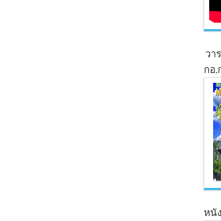
วาร
กอ.
หนัง