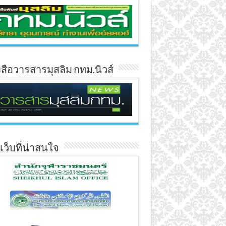
งสือวารสารมุสลิม กทม.นิวส์
์เว็บที่น่าสนใจ