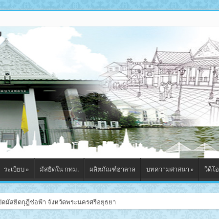
ระเบียบ
»
มัสยิดใน กทม.
ผลิตภัณฑ์ฮาลาล
บทความศาสนา
»
วีดีโอ
ดมัสยิดกุฎีช่อฟ้า จังหวัดพระนครศรีอยุธยา