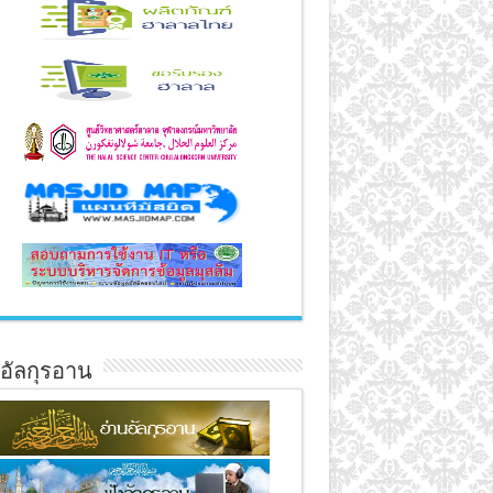
์อัลกุรอาน