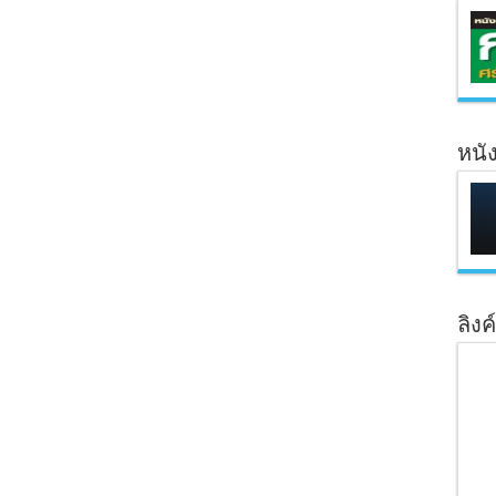
หนั
ลิงค