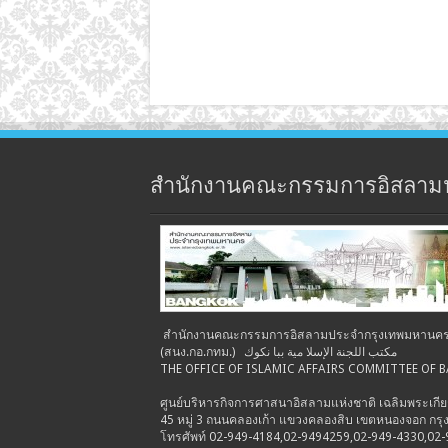
สำนักงานคณะกรรมการอิสลาม
สำนักงานคณะกรรมการอิสลามประจำกรุงเทพมหานค
(สนง.กอ.กทม.) مكتب اللجنة الإسلا مية ببا نكوك
THE OFFICE OF ISLAMIC AFFAIRS COMMITTEE OF
ศูนย์บริหารกิจการศาสนาอิสลามแห่งชาติ เฉลิมพระเกีย
45 หมู่ 3 ถนนคลองเก้า แขวงคลองสิบ เขตหนองจอก ก
โทรศัพท์ 02-949-4184,02-9494259,02-949-4330,02