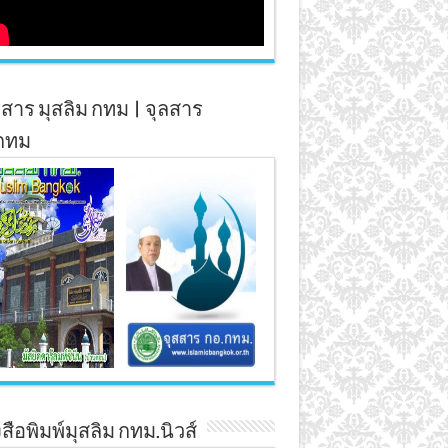
สาร มุสลิม กทม | จุลสาร
กทม
สือพิมพ์มุสลิม กทม.นิวส์