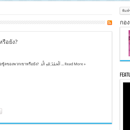
กอง
รือยัง?
พวกเขารู้จักร่อซู้ลของพวกเขาหรือยัง? اَلْحَمْدُ ِللهِ الَّذ ...
Read More »
Feat