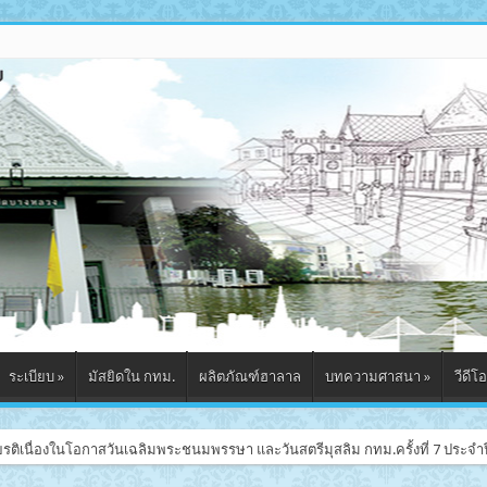
ระเบียบ
»
มัสยิดใน กทม.
ผลิตภัณฑ์ฮาลาล
บทความศาสนา
»
วีดีโอ
รติเนื่องในโอกาสวันเฉลิมพระชนมพรรษา และวันสตรีมุสลิม กทม.ครั้งที่ 7 ประจำป