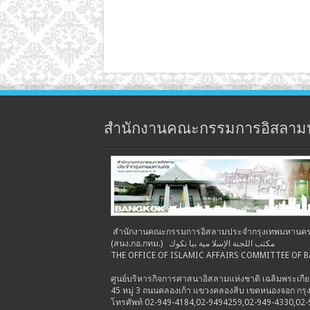
สำนักงานคณะกรรมการอิสลาม
สำนักงานคณะกรรมการอิสลามประจำกรุงเทพมหานค
(สนง.กอ.กทม.) مكتب اللجنة الإسلا مية ببا نكوك
THE OFFICE OF ISLAMIC AFFAIRS COMMITTEE OF
ศูนย์บริหารกิจการศาสนาอิสลามแห่งชาติ เฉลิมพระเกีย
45 หมู่ 3 ถนนคลองเก้า แขวงคลองสิบ เขตหนองจอก ก
โทรศัพท์ 02-949-4184,02-9494259,02-949-4330,02