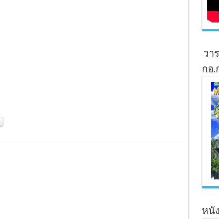
วาร
กอ.
หนัง