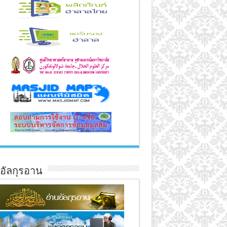
์อัลกุรอาน