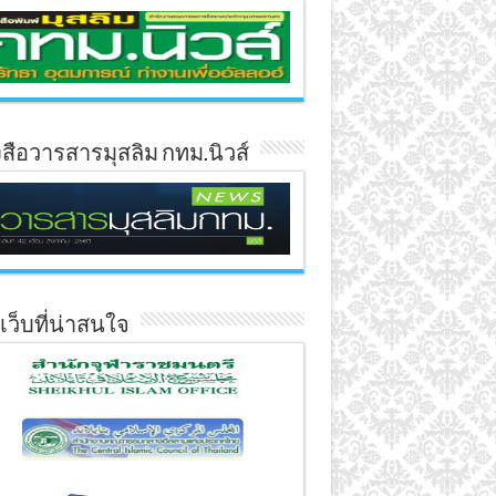
งสือวารสารมุสลิม กทม.นิวส์
์เว็บที่น่าสนใจ