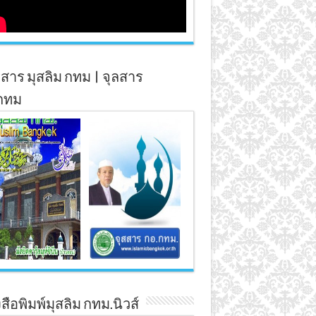
สาร มุสลิม กทม | จุลสาร
กทม
สือพิมพ์มุสลิม กทม.นิวส์