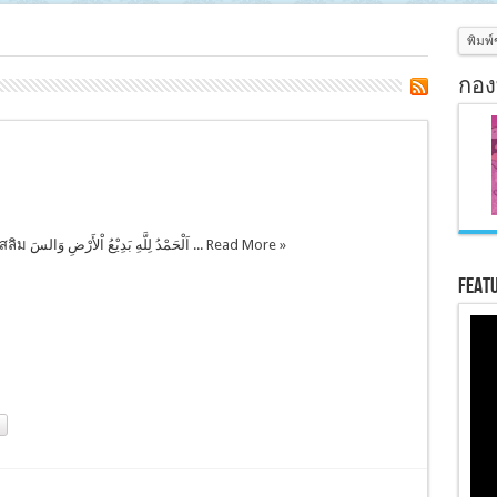
กอง
อาภรณ์ของมุสลิม اَلْحَمْدُ لِلَّهِ بَدِيْعُ اْلأَرْضِ وَالسَ ...
Read More »
Feat