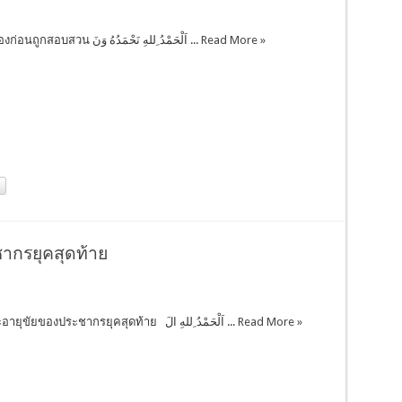
จงสำรวจตัวเองก่อนถูกสอบสวน اَلْحَمْدُ ِللهِ نَحْمَدُهُ وَنَ ...
Read More »
กรยุคสุดท้าย
ความตายและอายุขัยของประชากรยุคสุดท้าย اَلْحَمْدُ ِللهِ الَ ...
Read More »