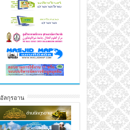
์อัลกุรอาน