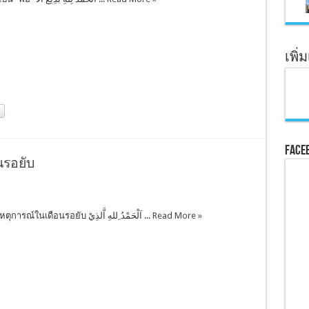
เพิ่
Face
นรอยับ
ส่วนหนึ่งจากเหตุการณ์ในเดือนรอยับ اَلْحَمْدُ ِللهِ اَّلذِيْ ...
Read More »