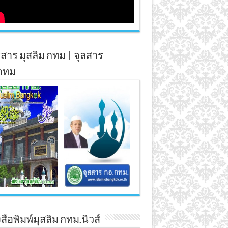
สาร มุสลิม กทม | จุลสาร
กทม
สือพิมพ์มุสลิม กทม.นิวส์