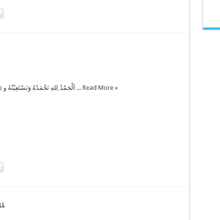
อย่าหลงอุบาย اَلْحَمْدُ ِللهِ نَحْمَدُهُ وَنَسْتَعِيْنُهُ و ...
Read More »
น