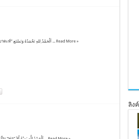
“ดุอา” คือ “อิบาดะห์” اَلْحَمْدُ ِللهِ نَحْمَدُهُ وَنَسْتَع ...
Read More »
ลิงค
หน้าที่ของผู้ที่เป็น “พ่อ” اَلْحَمْدُ لِلَّهِ بَدِيْعُ اْلاَ ...
Read More »