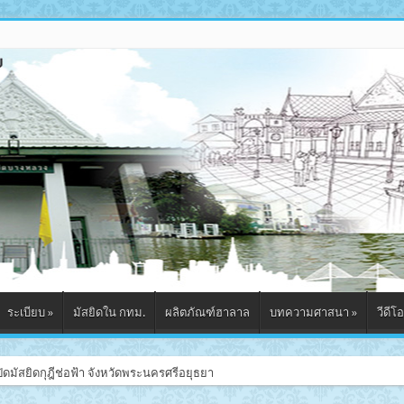
ระเบียบ
»
มัสยิดใน กทม.
ผลิตภัณฑ์ฮาลาล
บทความศาสนา
»
วีดีโอ
ิดป้าย