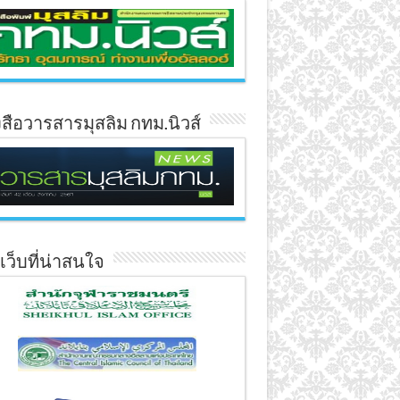
งสือวารสารมุสลิม กทม.นิวส์
์เว็บที่น่าสนใจ