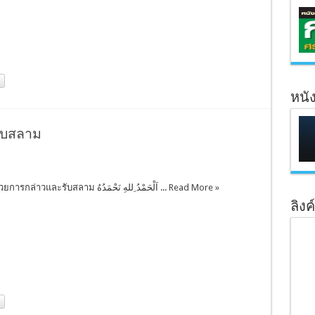
หนั
ับสลาม
การทักทายด้วยการกล่าวและรับสลาม اَلْحَمْدُ ِللهِ نَحْمَدُهُ ...
Read More »
ลิงค