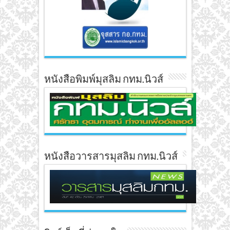
หนังสือพิมพ์มุสลิม กทม.นิวส์
หนังสือวารสารมุสลิม กทม.นิวส์