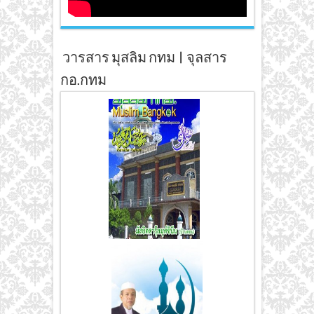
วารสาร มุสลิม กทม | จุลสาร
กอ.กทม