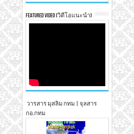
Featured Video (วิดีโอแนะนำ)
วารสาร มุสลิม กทม | จุลสาร
กอ.กทม