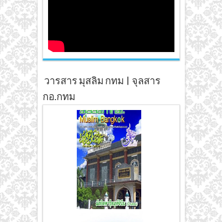
วารสาร มุสลิม กทม | จุลสาร
กอ.กทม