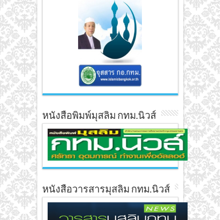
หนังสือพิมพ์มุสลิม กทม.นิวส์
หนังสือวารสารมุสลิม กทม.นิวส์