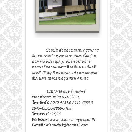
ปัจจุบัน สำนักงานคณะกรรมการ
อิสลามประจำกรุงเทพมหานคร ตั้งอยู่ ณ
อาคารหอประชุม ศูนย์บริหารกิจการ
ศาสนาอิสลามแห่งชาติ เฉลิมพระเกียรติ
เลขที่ 45 หมู่ 3 ถนนคลองเก้า แขวงคลอง
สิบ เขตหนองจอก กรุงเทพมหานคร
วันทำการ
จันทร์-วันศุกร์
เวลาทำการ
08.30 น.-16.30 น.
โทรศัพท์
0-2949-4184,0-2949-4259,0-
2949-4330,0-2989-7108
โทรสาร ต่อ
25,26
Website
:
www.islamicbangkok.or.th
E-mail :
islamicbkk@hotmail.com