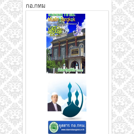
กอ.กทม