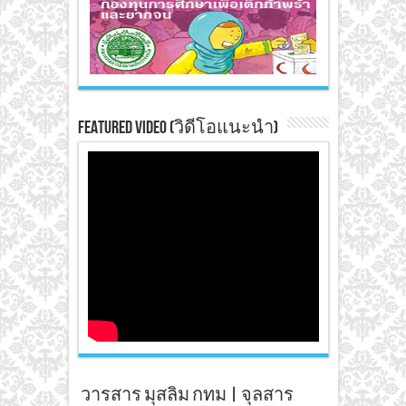
Featured Video (วิดีโอแนะนำ)
วารสาร มุสลิม กทม | จุลสาร