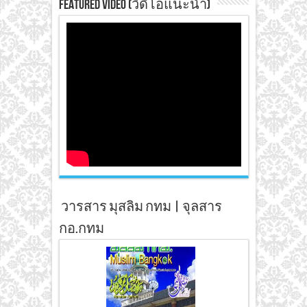
Featured Video (วิดีโอแนะนำ)
วารสาร มุสลิม กทม | จุลสาร
กอ.กทม