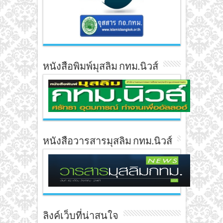
หนังสือพิมพ์มุสลิม กทม.นิวส์
หนังสือวารสารมุสลิม กทม.นิวส์
ลิงค์เว็บที่น่าสนใจ