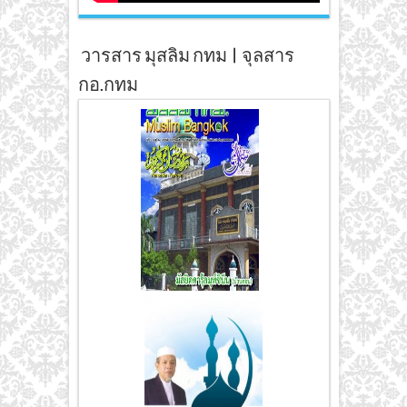
วารสาร มุสลิม กทม | จุลสาร
กอ.กทม