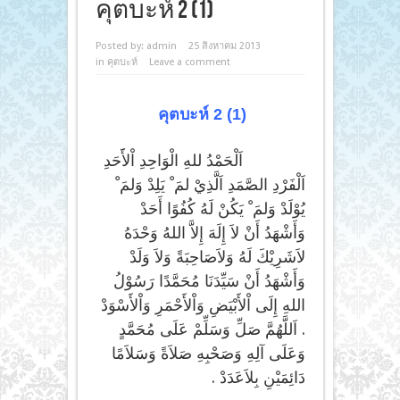
คุตบะห์ 2 (1)
Posted by:
admin
25 สิงหาคม 2013
in
คุตบะห์
Leave a comment
คุตบะห์ 2 (1)
اَلْحَمْدُ للهِ الْوَاحِدِ اْلأََحَدِ
اَلْفَرْدِ الصَّمَدِ اَلَّذِيْ لمَ ْ يَلِدْ وَلمَ ْ
يُوْلَدْ وَلمَ ْ يَكُنْ لَهُ كُفُوًا أَحَدْ
وَأَشْهَدُ أَنْ لاَ إِلَهَ إِلاَّ اللهُ وَحْدَهُ
لاَشَرِيْكَ لَهُ وَلاَصَاحِبَةً وَلاَ وَلَدْ
وَأَشْهَدُ أَنْ سَيِّدَنَا مُحَمَّدًا رَسُوْلُ
اللهِ إِلَى اْلأَبْيَضِ وَاْلأَحْمَرِ وَاْلأَسْوَدْ
. اَللَّهُمَّ صَلِّ وَسَلِّمْ عَلَى مُحَمَّدٍ
وَعَلَى آلِهِ وَصَحْبِهِ صَلاَةً وَسَلاَمًا
دَائِمَيْنِ بِلاَعَدَدْ .