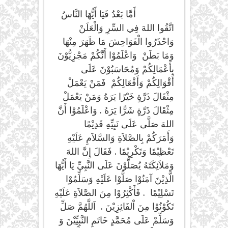
أَمَّا بَعْدُ فَيَا أَيُّهَا النَّاسُ
اتَّقُوا اللهَ فِي السِّرِ وَالْعَلَنْ
وَاحْذَرُوا الْفَوَاحِشَ مَا ظَهَرَ مِنْهَا
وَمَا بَطَنْ وَاعْلَمُوْا أَنَّكُمْ مَجْزِيُّوْنَ
بِأَعْمَالِكُمْ وَمُحَاسَبُوْنَ عَلَى
أَقْوَالِكُمْ وَأَفْعَالِكُمْ فَمَنْ يَعْمَلْ
مِثْقَالَ ذَرَّةٍ خَيْرًا يَرَهُ وَمَنْ يَعْمَلْ
مِثْقَالَ ذَرَّةٍ شَرًّا يَرَهُ . وَاعْلَمُوْا أَنَّ
اللهَ صَلَّى عَلَى نَبِيِّهِ قَدِيْمًا
وَأَمَرَكُمْ بِالصَّلاَةِ وَالسَّلاَمِ عَلَيْهِ
تَعْظِيْمًا وَتَكْرِيْمًا . فَقَالَ إِنَّ اللهَ
وَمَلاَئِكَتَهُ يُصَلُّوْنَ عَلَى النَّبِيِّ يَا أَيُّهَا
الَّذِيْنَ آمَنُوْا صَلُّوْا عَلَيْهِ وَسَلِّمُوْا
تَسْلِيْمًا . فَأَكْثِرُوْا مِنَ الصَّلاَةِ عَلَيْهِ
تَكُوْنُوْا مِنَ اْلفَائِزِيْنَ . اَللَّهُمَّ صَلِّ
وَسَلِّمْ عَلَى مُحَمَّدٍ خَاتَمِ النَّبِيِّيْنَ وَ