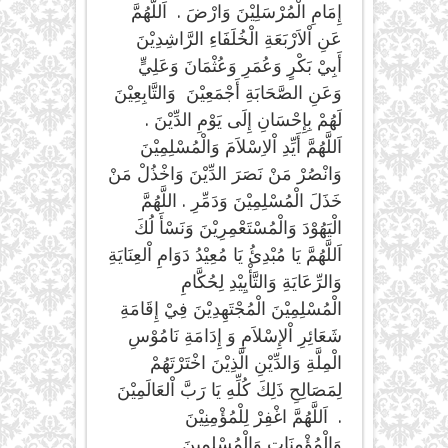
إِمَامِ الْمُرْسَلِيْنَ وَارْضَ . اَللَّهُمَّ
عَنِ اْلاَرْبَعَةِ الْخُلَفَاءِ الرَّاشِدِيْنَ
أَبِيْ بَكْرٍ وَعُمَرِ وَعُثْمَانَ وَعَلِيٍّ
وَعَنِ الصَّحَابَةِ أَجْمَعِيْنَ وَالتَّابِعِيْنَ
لَهُمْ بِإِحْسَانِ إِلَى يَوْمِ الدِّيْنَ .
اَللَّهُمَّ أَيِّدِ اْلاِسْلاَمَ وَالْمُسْلِمِيْنَ
وَانْصُرْ مَنْ نَصَرَ الدِّيْنَ وَاخْذُلْ مَنْ
خَذَلَ الْمُسْلِمِيْنَ وَدَمِّرِ . اللَّهُمَّ
الْيَهُوْدَ وَالْمُسْتَعْمِرِيْنَ وَنَسْأَ لُكَ
اَللَّهُمَّ يَا مُبْدِئُ يَا مُعِيْدُ دَوَامِ اْلعِنَايَةِ
وَالرِّعَايَةِ وَالتَّأْيِيْدِ لِحُكَّامِ
الْمُسْلِمِيْنَ الْمُجْتَهِدِيْنَ فِيْ إِقَامَةِ
شَعَائِرِ اْلإِسْلاَمِ وَ إِدَامَةِ نَامُوْسِ
الْمِلَّةِ وَالدِّيْنِ الَّذِيْنَ اخْتَرْتَهُمْ
لِمَصَالِحِ ذَلِكَ كُلِّهِ يَا رَبَّ اْلعَالَمِيْنَ
. اَللَّهُمَّ اغْفِرْ لِلْمُؤْمِنِيْنَ
وَالْمُؤْمِنَاتِ وَالْمُسْلِمِينَ