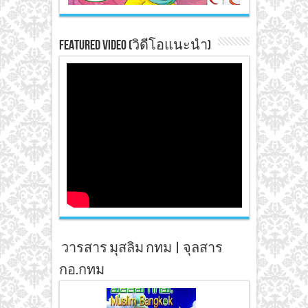
Featured Video (วิดีโอแนะนำ)
วารสาร มุสลิม กทม | จุลสาร
กอ.กทม