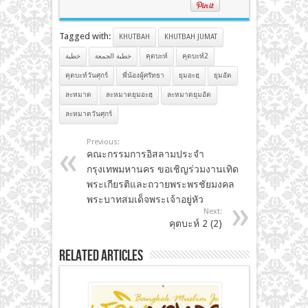
Tagged with:
KHUTBAH
KHUTBAH JUMAT
คุตบะห์2
คุตบะห์
خطبة الجمعة
خطبة
คุตบะห์วันศุกร์
พี่น้องผู้ศรัทธา
ยุมอะฮฺ
ยุมอัต
ละหมาด
ละหมาดยุมอะฮฺ
ละหมาดยุมอัต
ละหมาดวันศุกร์
Previous:
คณะกรรมการอิสลามประจำ
กรุงเทพมหานคร ขอเชิญร่วมงานเทิด
พระเกียรติและถวายพระพรชัยมงคล
พระบาทสมเด็จพระเจ้าอยู่หัว
Next:
คุตบะห์ 2 (2)
Related Articles