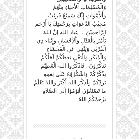
وَالْمُسْلِمَاتِ اْلأَحْيَاءِ مِنْهُمْ
وَاْلأَمْوَاتِ إِنَّكَ سَمِيْعٌ قَرِيْبٌ
مُجِيْبُ الدَّعْوَاتِ بِرَحْمَتِكَ يَا أَرْحَمَ
الرَّاحِمِيْنَ . عِبَادَ اللهِ إِنَّ اللهَ
يَأْمُرُ بِالْعَدْلِ وَاْلأِحْسَانِ وَإِيْتَاءِ ذِي
الْقُرْبَى وَيَنْهَى عَنِ الْفَحْشَاءِ
وَالْمُنْكَرِ وَالْبَغْيِ يَعِظُكُمْ لَعَلَّكُمْ
تَذَكَّرُوْنَ . فَاذْكُرُوا اللهَ الْعَظِيْمَ
يَذْكُرْكُمْ وَاشْكُرُوْهُ عَلَى نِعَمِهِ
يَزِدْكُمْ وَلَذِكْرُ اللهِ أَكْبَرُ وَاللهُ يَعْلَمُ
مَا تَصْنَعُوْنَ قُوْمُوْا إِلَى الصَّلاَةِ
يَرْحَمْكُمُ اللهُ