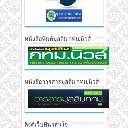
หนังสือพิมพ์มุสลิม กทม.นิวส์
หนังสือวารสารมุสลิม กทม.นิวส์
ลิงค์เว็บที่น่าสนใจ