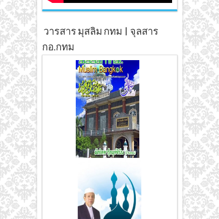
วารสาร มุสลิม กทม | จุลสาร
กอ.กทม