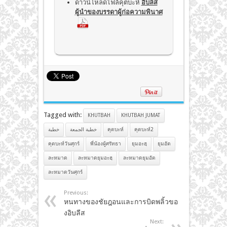
ดาวน์โหลดไฟล์คุตบะห์
อิบลีส
ผู้นำของบรรดาผู้ก่อความพินาศ
Tagged with:
KHUTBAH
KHUTBAH JUMAT
خطبة
خطبة الجمعة
คุตบะห์
คุตบะห์2
คุตบะห์วันศุกร์
พี่น้องผู้ศรัทธา
ยุมอะฮฺ
ยุมอัต
ละหมาด
ละหมาดยุมอะฮฺ
ละหมาดยุมอัต
ละหมาดวันศุกร์
Previous:
หนทางของชัยฎอนและการบิดพลิ้วขอ
งอิบลีส
Next: