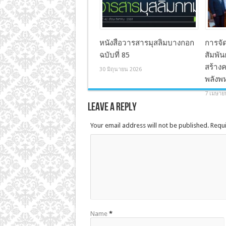
หนังสือวารสารมุสลิมบางกอก
การจั
ฉบับที่ 85
สัมพันธ
สร้าง
30 มิถุนายน 2026
พลังพ
7 เมษาย
Leave a Reply
Your email address will not be published. Requ
Name
*