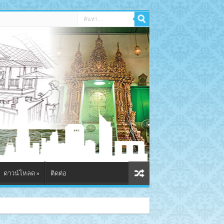
ดาวน์โหลด
»
ติดต่อ