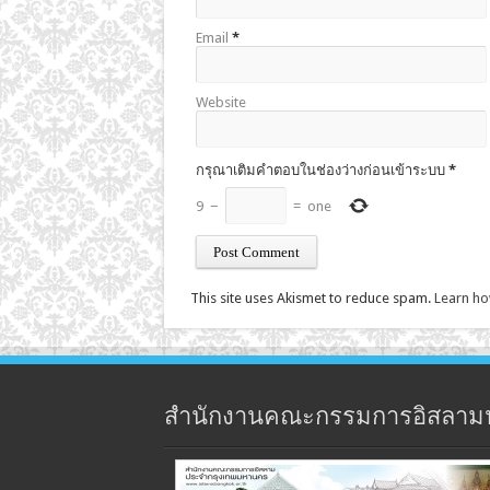
Email
*
Website
กรุณาเติมคำตอบในช่องว่างก่อนเข้าระบบ
*
9
−
=
one
This site uses Akismet to reduce spam.
Learn ho
สำนักงานคณะกรรมการอิสลาม