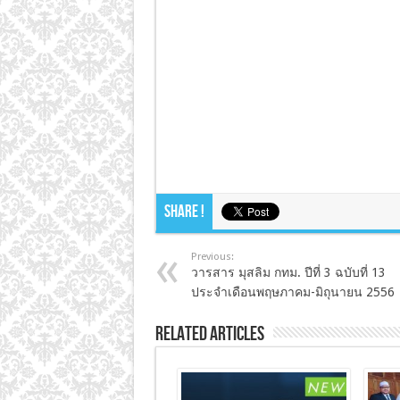
Share !
Previous:
วารสาร มุสลิม กทม. ปีที่ 3 ฉบับที่ 13
ประจำเดือนพฤษภาคม-มิถุนายน 2556
Related Articles