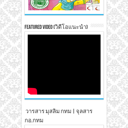
Featured Video (วิดีโอแนะนำ)
วารสาร มุสลิม กทม | จุลสาร
กอ.กทม