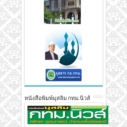
หนังสือพิมพ์มุสลิม กทม.นิวส์