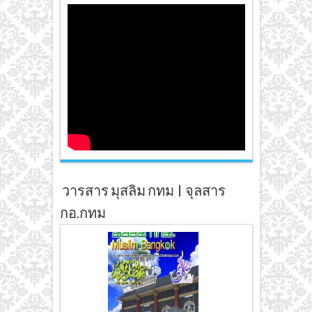
วารสาร มุสลิม กทม | จุลสาร
กอ.กทม