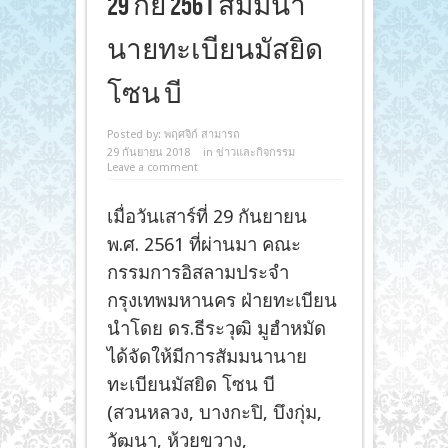
29 กย 2561 สัมมนา
นายทะเบียนมัสยิด
โซน บี
Posted by:
พฤศจิก์ สามารถ
29 กันยายน 2018
in
ข่าวและกิจกรรม
Leave a comment
เมื่อวันเสาร์ที่ 29 กันยายน
พ.ศ. 2561 ที่ผ่านมา คณะ
กรรมการอิสลามประจำ
กรุงเทพมหานคร ฝ่ายทะเบียน
นำโดย ดร.ธีระวุฒิ มูฮำหมัด
ได้จัดให้มีการสัมมนานาย
ทะเบียนมัสยิด โซน บี
(สวนหลวง, บางกะปิ, บึงกุ่ม,
วัฒนา, ห้วยขวาง,