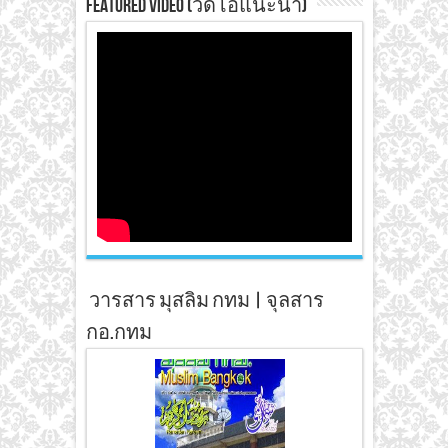
Featured Video (วิดีโอแนะนำ)
วารสาร มุสลิม กทม | จุลสาร
กอ.กทม