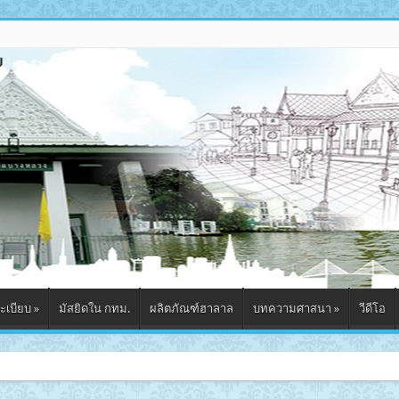
ะเบียบ
»
มัสยิดใน กทม.
ผลิตภัณฑ์ฮาลาล
บทความศาสนา
»
วีดีโอ
มัสยิดกุฎีช่อฟ้า จังหวัดพระน