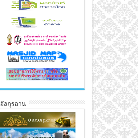
์อัลกุรอาน