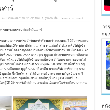
สาร์
in
ข่าวและกิจกรรม
,
ประชาสัมพันธ์
,
รูปภาพ
,
สื่อ
Leave a comment
วาร
ข้าอบรมศาสนธรรมประจำวันเสาร์
กอ.
สนาธรรมประจำวันเสาร์ เปิดเผยว่า กอ.กทม. ได้จัดการอบรม
ผยแผ่บัญญัติศาสนาอิสลามแก่สาธารณชนทั่วไปและเพื่อให้ผู้เข้า
ำวันได้อย่างถูกต้อง เริ่มอบรมตั้งแต่วันเสาร์ที่ 10 มีนาคม 2561
เมื่อวันที่ 26 มกราคม 2562 นายอรุณ บุญชม ประธานกรรมการอิสลาม
บรางวัลมอบให้กับผู้ที่เข้าอบรมเป็นประจำโดยขาดการอบรมไม่
ู้เข้าอบรมไปทำอุมเราะห์ 6 ทุน ทุนละ 50,000 บาท เพื่อเป็นขวัญ
ได้แก่ นางชื่นกมล บุญยี่ นางสาลี่ อามีน นางสะรีฟะ สาริกาเกตุ นาง
บุญซัน ซึ่งเงินดังกล่าวได้รับการบริจาคจากนายวิบูลย์ มุขตารี
จำมัสยิดกมาลุ้ลเอียะซาน เขตมีนบุรี นายยูซุฟ มินศรี และ
ดยผู้ที่ได้รับรางวัลไปทำอุมเราะห์จะเดินทางในช่วงเดือนเมษายน
หนัง