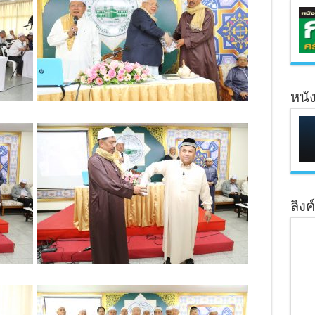
หนั
ลิงค