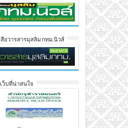
งสือวารสารมุสลิม กทม.นิวส์
์เว็บที่น่าสนใจ