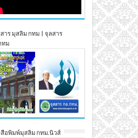
สาร มุสลิม กทม | จุลสาร
กทม
สือพิมพ์มุสลิม กทม.นิวส์