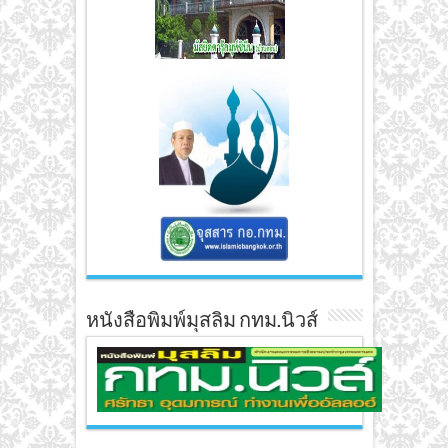
หนังสือพิมพ์มุสลิม กทม.นิวส์