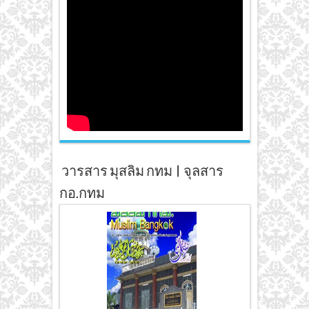
วารสาร มุสลิม กทม | จุลสาร
กอ.กทม