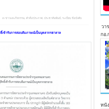
in
ข่าวและกิจกรรม
,
คำสั่ง/ประกาศ
,
ประชาสัมพันธ์
,
ระเบียบ ข้อบังคับ
วาร
ิทธิ์เข้ารับการสอบสัมภาษณ์เป็นบุคลากรฮาลาล
กอ.
หนัง