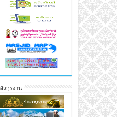
์อัลกุรอาน