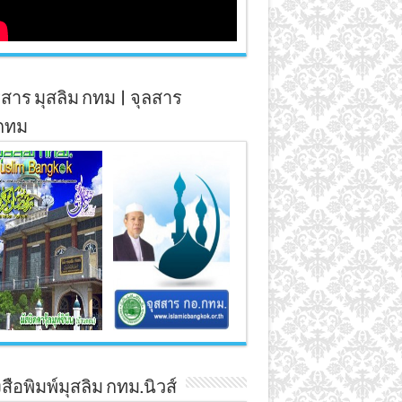
สาร มุสลิม กทม | จุลสาร
กทม
สือพิมพ์มุสลิม กทม.นิวส์