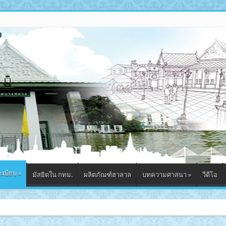
ะเบียบ
»
มัสยิดใน กทม.
ผลิตภัณฑ์ฮาลาล
บทความศาสนา
»
วีดีโอ
ดมัสยิดกุฎีช่อฟ้า จังหวัดพระนครศรีอยุธยา