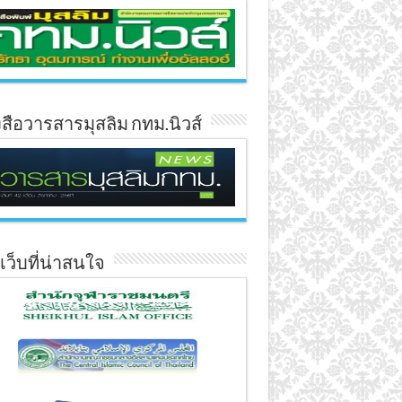
งสือวารสารมุสลิม กทม.นิวส์
์เว็บที่น่าสนใจ