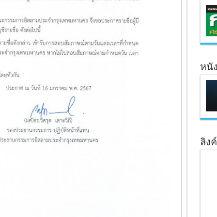
หนั
ลิงค