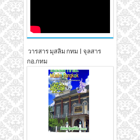
วารสาร มุสลิม กทม | จุลสาร
กอ.กทม