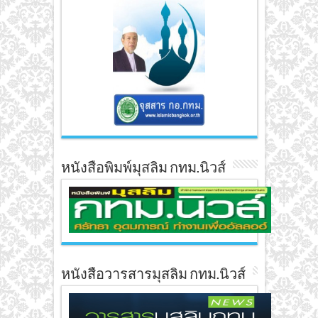
หนังสือพิมพ์มุสลิม กทม.นิวส์
หนังสือวารสารมุสลิม กทม.นิวส์