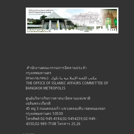
สำนักงานคณะกรรมการอิสลามประจำ
กรุงเทพมหานคร
(สนง.กอ.กทม.) مكتب اللجنة الإسلا مية ببا نكوك
THE OFFICE OF ISLAMIC AFFAIRS COMMITTEE OF
BANGKOK METROPOLIS
ศูนย์บริหารกิจการศาสนาอิสลามแห่งชาติ
เฉลิมพระเกียรติ
45 หมู่ 3 ถนนคลองเก้า แขวงคลองสิบ เขตหนองจอก
กรุงเทพมหานคร 10530
โทรศัพท์ 02-949-4184,02-9494259,02-949-
4330,02-989-7108 โทรสาร 25,26