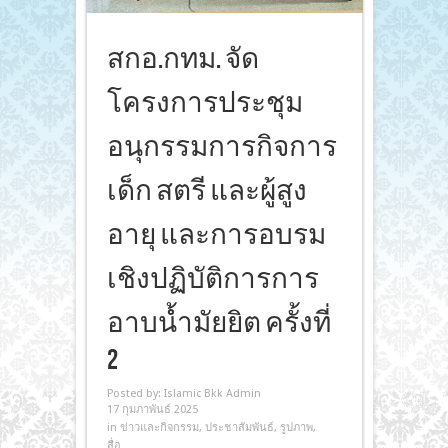
สกอ.กทม. จัด
โครงการประชุม
อนุกรรมการกิจการ
เด็ก สตรี และผู้สูง
อายุ และการอบรม
เชิงปฏิบัติการการ
อาบน้ำมัยยิต ครั้งที่
2
Posted by:
Islamic Bkk Admin
17 กุมภาพันธ์ 2025
in
ข่าวและกิจกรรม
,
ประชาสัมพันธ์
,
รูปภาพ
,
สื่อ