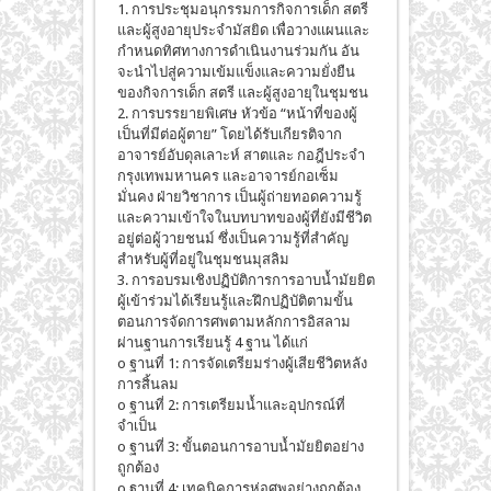
1. การประชุมอนุกรรมการกิจการเด็ก สตรี
และผู้สูงอายุประจำมัสยิด เพื่อวางแผนและ
กำหนดทิศทางการดำเนินงานร่วมกัน อัน
จะนำไปสู่ความเข้มแข็งและความยั่งยืน
ของกิจการเด็ก สตรี และผู้สูงอายุในชุมชน
2. การบรรยายพิเศษ หัวข้อ “หน้าที่ของผู้
เป็นที่มีต่อผู้ตาย” โดยได้รับเกียรติจาก
อาจารย์อับดุลเลาะห์ สาตและ กอฎีประจำ
กรุงเทพมหานคร และอาจารย์กอเซ็ม
มั่นคง ฝ่ายวิชาการ เป็นผู้ถ่ายทอดความรู้
และความเข้าใจในบทบาทของผู้ที่ยังมีชีวิต
อยู่ต่อผู้วายชนม์ ซึ่งเป็นความรู้ที่สำคัญ
สำหรับผู้ที่อยู่ในชุมชนมุสลิม
3. การอบรมเชิงปฏิบัติการการอาบน้ำมัยยิต
ผู้เข้าร่วมได้เรียนรู้และฝึกปฏิบัติตามขั้น
ตอนการจัดการศพตามหลักการอิสลาม
ผ่านฐานการเรียนรู้ 4 ฐาน ได้แก่
o ฐานที่ 1: การจัดเตรียมร่างผู้เสียชีวิตหลัง
การสิ้นลม
o ฐานที่ 2: การเตรียมน้ำและอุปกรณ์ที่
จำเป็น
o ฐานที่ 3: ขั้นตอนการอาบน้ำมัยยิตอย่าง
ถูกต้อง
o ฐานที่ 4: เทคนิคการห่อศพอย่างถูกต้อง