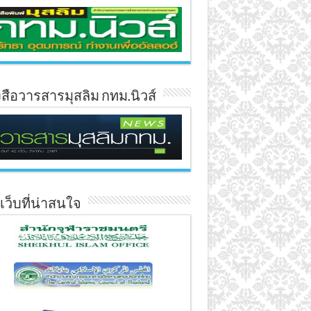
งสือวารสารมุสลิม กทม.นิวส์
์เว็บที่น่าสนใจ