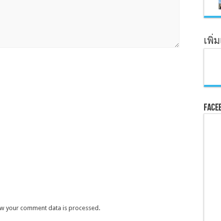
เพิ่
Face
w your comment data is processed
.