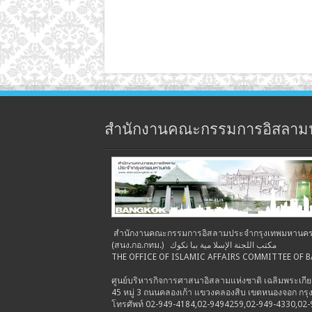
สำนักงานคณะกรรมการอิสลาม
สำนักงานคณะกรรมการอิสลามประจำกรุงเทพมหานค
(สนง.กอ.กทม.) مكتب اللجنة الإسلا مية ببا نكوك
THE OFFICE OF ISLAMIC AFFAIRS COMMITTEE OF
ศูนย์บริหารกิจการศาสนาอิสลามแห่งชาติ เฉลิมพระเกีย
45 หมู่ 3 ถนนคลองเก้า แขวงคลองสิบ เขตหนองจอก ก
โทรศัพท์ 02-949-4184,02-9494259,02-949-4330,02