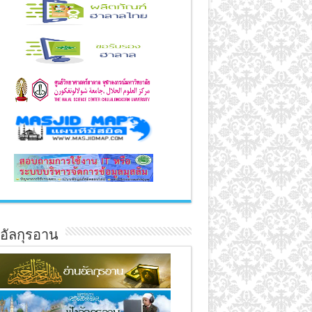
์อัลกุรอาน