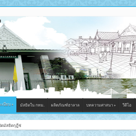
ะเบียบ
»
มัสยิดใน กทม.
ผลิตภัณฑ์ฮาลาล
บทความศาสนา
»
วีดีโอ
ดมัสยิดกุฎีช่อฟ้า จังหวัดพระนครศรีอยุธยา