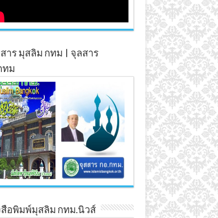
สาร มุสลิม กทม | จุลสาร
กทม
สือพิมพ์มุสลิม กทม.นิวส์