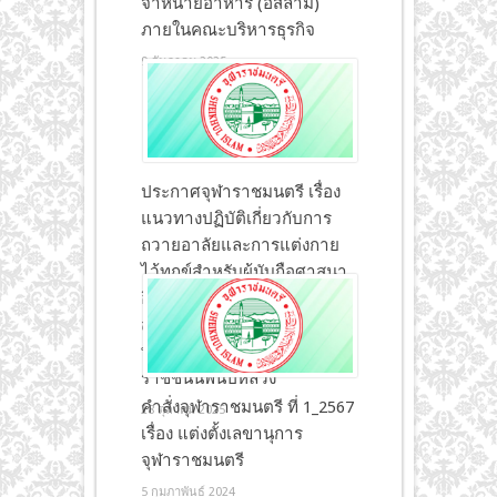
จำหน่ายอาหาร (อิสลาม)
ภายในคณะบริหารธุรกิจ
9 ธันวาคม 2025
ประกาศจุฬาราชมนตรี เรื่อง
แนวทางปฏิบัติเกี่ยวกับการ
ถวายอาลัยและการแต่งกาย
ไว้ทุกข์สำหรับผู้นับถือศาสนา
อิสลามต่อการสวรรคตของ
สมเด็จพระนางเจ้าสิริกิติ์
พระบรมราชินีนาถ พระบรม
ราชชนนีพันปีหลวง
คำสั่งจุฬาราชมนตรี ที่ 1_2567
28 ตุลาคม 2025
เรื่อง แต่งตั้งเลขานุการ
จุฬาราชมนตรี
5 กุมภาพันธ์ 2024