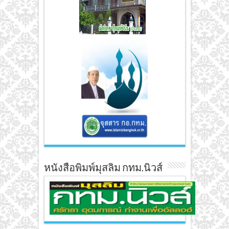
หนังสือพิมพ์มุสลิม กทม.นิวส์