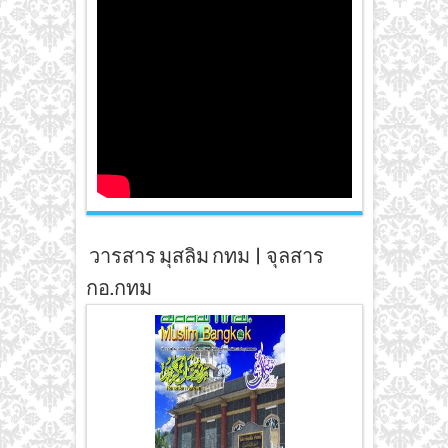
วารสาร มุสลิม กทม | จุลสาร
กอ.กทม