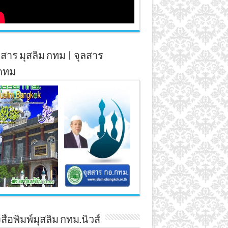
สาร มุสลิม กทม | จุลสาร
กทม
สือพิมพ์มุสลิม กทม.นิวส์