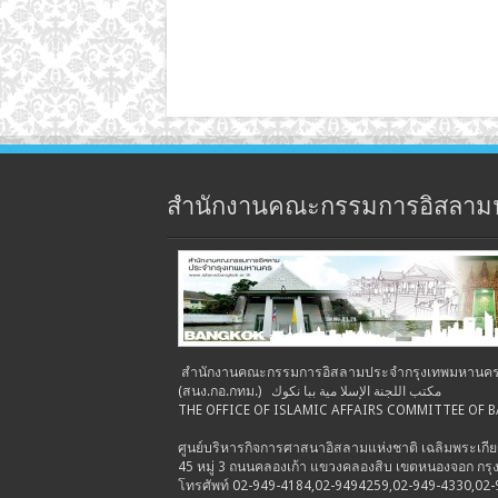
สำนักงานคณะกรรมการอิสลาม
สำนักงานคณะกรรมการอิสลามประจำกรุงเทพมหานค
(สนง.กอ.กทม.) مكتب اللجنة الإسلا مية ببا نكوك
THE OFFICE OF ISLAMIC AFFAIRS COMMITTEE OF
ศูนย์บริหารกิจการศาสนาอิสลามแห่งชาติ เฉลิมพระเกีย
45 หมู่ 3 ถนนคลองเก้า แขวงคลองสิบ เขตหนองจอก ก
โทรศัพท์ 02-949-4184,02-9494259,02-949-4330,02