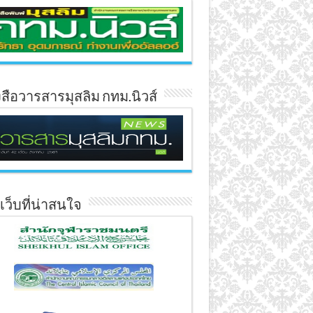
งสือวารสารมุสลิม กทม.นิวส์
์เว็บที่น่าสนใจ