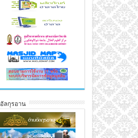
์อัลกุรอาน