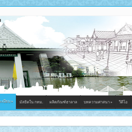
ะเบียบ
»
มัสยิดใน กทม.
ผลิตภัณฑ์ฮาลาล
บทความศาสนา
»
วีดีโอ
มัสยิดกุฎีช่อฟ้า จังห