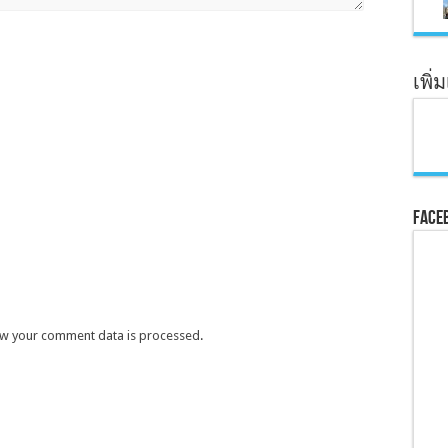
เพิ่
Face
w your comment data is processed
.