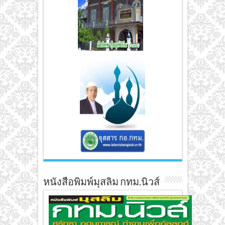
หนังสือพิมพ์มุสลิม กทม.นิวส์