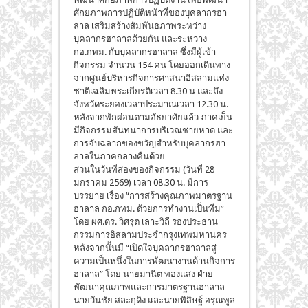
ศักยภาพการปฏิบัติหน้าที่ของบุคลากรฮา
ลาล เสริมสร้างสัมพันธภาพระหว่าง
บุคลากรฮาลาลด้วยกัน และระหว่าง
กอ.กทม. กับบุคลากรฮาลาล ซึ่งมีผู้เข้า
กิจกรรม จำนวน 154 คน โดยออกเดินทาง
จากศูนย์บริหารกิจการศาสนาอิสลามแห่ง
ชาติเฉลิมพระเกียรติเวลา 8.30 น และถึง
จังหวัดระยองเวลาประมาณเวลา 12.30 น.
หลังจากพักผ่อนตามอัธยาศัยแล้ว ภาคเย็น
มีกิจกรรมสันทนาการบริเวณชายหาด และ
การจับฉลากของขวัญสำหรับบุคลากรฮา
ลาลในภาคกลางคืนด้วย
ส่วนในวันที่สองของกิจกรรม (วันที่ 28
มกราคม 2569) เวลา 08.30 น. มีการ
บรรยาย เรื่อง “การสร้างคุณภาพมาตรฐาน
ฮาลาล กอ.กทม. ด้วยการทำงานเป็นทีม”
โดย ผศ.ดร. วิศรุต เลาะวิถี รองประธาน
กรรมการอิสลามประจำกรุงเทพมหานคร
หลังจากนั้นมี “เปิดใจบุคลากรฮาลาลสู่
ความเป็นหนึ่งในการพัฒนางานด้านกิจการ
ฮาลาล” โดย นายมานิต ทองแสง ฝ่าย
พัฒนาคุณภาพและการมาตรฐานฮาลาล
นายวันชัย สละกุดิง และนายพิสิษฐ์ อรุณพูล