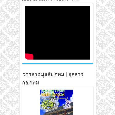
วารสาร มุสลิม กทม | จุลสาร
กอ.กทม