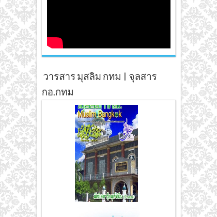
วารสาร มุสลิม กทม | จุลสาร
กอ.กทม