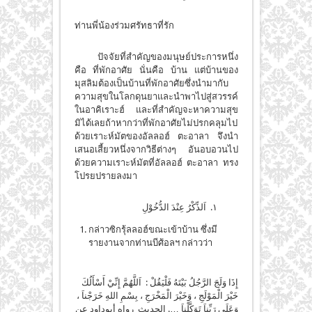
ท่านพี่น้องร่วมศรัทธาที่รัก
ปัจจัยที่สำคัญของมนุษย์ประการหนึ่ง
คือ ที่พักอาศัย นั่นคือ บ้าน แต่บ้านของ
มุสลิมต้องเป็นบ้านที่พักอาศัยซึ่งนำมากับ
ความสุขในโลกดุนยาและนำพาไปสู่สวรรค์
ในอาคิเราะฮ์ และที่สำคัญจะหาความสุข
มิได้เลยถ้าหากว่าที่พักอาศัยไม่ปรกคลุมไป
ด้วยเราะห์มัตของอัลลอฮ์ ตะอาลา จึงนำ
เสนอเสี้ยวหนึ่งจากวิธีต่างๆ อันอบอวนไป
ด้วยความเราะห์มัตที่อัลลอฮ์ ตะอาลา ทรง
โปรยปรายลงมา
١. اَلذِّكْرُ عِنْدَ الدُّخُوْلِ
กล่าวซิกรุ้ลลอฮ์ขณะเข้าบ้าน ซึ่งมี
รายงานจากท่านบีศ้อลฯ กล่าวว่า
إِذَا وَلَجَ الرَّجُلُ بَيْتَهُ فَلْيَقُلْ : اَللَّهُمَّ إِنِّيْ أَسْأَلُكَ
خَيْرَ الْمَوْلَجِ ، وَخَيْرَ الْمَخْرَجِ ، بِسْمِ اللهِ خَرَجْناَ ،
وَعَلَى رَبِّناَ تَوَكَّلْناَ …. الحديث رواه أبوداود عن