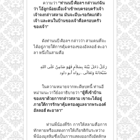
ความว่า
“ท่านนบี ศ้อลฯ กล่าวแก่ฉัน
ว่า โอ้ลูกน้อยเมื่อเจ้าเข้าพบครอบครัวเจ้า
เจ้าจงกล่าวสลาม มันจะมีบะรอกัตแก่ตัว
เจ้า และคนในบ้านของเจ้าคือครอบครัว
ของเจ้า”
ดังท่านนบี ศ้อลฯ กล่าวว่า สามคนที่จะ
ได้อยู่ภายใต้การคุ้มครองของอัลลอฮ์ ตะอา
ลา หนึ่งในสามคือ
رَجُلٌ دَخَلَ بَيْتَهُ بِسَلاَمٍ فَهُوَ ضَامِنٌ عَلَى اللهِ
سُبْحَانَهُ وَتَعَالَى . رواه أبو داود
ในความหมายจากหะดีษบทนี้ ท่านอี
หม่ามนะวาวีย์อถาธิบายว่า
“ผู้ที่เข้าบ้าน
ของเขาด้วยการกล่าวสลาม เขาจะได้อยู่
ภายใต้การรักษาคุ้มครองดูแลจากพระองค์
อัลลอฮ์ ตะอาลา”
ท่านพี่น้องที่รัก การให้สลามคือการ
ทักทายหรือแสดงการให้เกียรติกันระหว่าง
พี่น้องมุสลิมซึ่งเป็นการแสดงออกถึงอัตลักษ