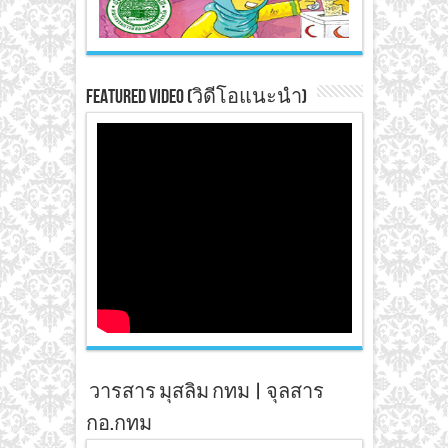
Featured Video (วิดีโอแนะนำ)
วารสาร มุสลิม กทม | จุลสาร
กอ.กทม