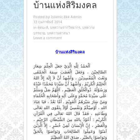
บ้านแห่งสิริมงคล
Posted by:
Islamic Bkk Admin
13 กุมภาพันธ์ 2014
in
คุตบะห์
,
บทความจากวิทยากร
,
บทความ
บรรยาย
,
บทความศาสนา
Leave a comment
บ้านแห่งสิริมงคล
اَلْحَمْدُ لِلَّهِ الَّذِيْ جَعَلَ الْحِلْمَ شِعَارَ
الصَّالِحِيْنَ ، وَجَعَلَ الْغَضَبَ سِمَةَ الْحَمْقَى
وَنَعْتَ الْمُفْسِدِيْنَ ، وَأَشْهَدُ أَنَّ لاَ إِلَهَ إِلاَّ اللهُ
الْحَلِيْمُ الْكَرِيْمُ ، وَأَشْهَدُ أَنَّ سَيِّدَنَا مُحَمَّدًا عَبْدُهُ
وَرَسُوْلُهُ ذُوالْخُلُقِ الْعَظِيْمِ ، اَللَّهُمَّ صَلِّ وَسَلِّمْ
عَلَى سَيِّدِنَا مُحَمَّدٍ وَعَلَى آلِهِ وَأَصْحَابِهِ الْحُلَمَاءِ
وَمَنْ سَارَ سَيْرَهُمُ الْقَوِيْمَ . أَمَّا بَعْدُ ، فَيَا عِبَادَ
اللهِ ، أُوْصِيْكُمْ وَنَفْسِيْ أَوَّلاً بِتَقْوَى اللهِ تَعَالَى
وَطَاعَتِهِ ، فَقَدْ قَالَ اللهُ تَعَالَى فِي الْقُرْآنِ
الْكَرِيْمِ : أَعُوْذُ بِاللهِ مِنَ الشَّيْطَانِ الرَّجِيْمِ ،
وَالْعَصْرِ ، إِنَّ الْإِنْسَانَ لَفِيْ خُسْرٍ ، إِلاَّ الَّذِيْنَ
آمَنُوْا وَعَمِلُوا الصَّالِحَاتِ وَتَوَاصَوْا بِالْحَقِّ
وَتَوَاصَوْا بِالصَّبْرِ . صَدَقَ اللهُ الْعَظِيْمُ