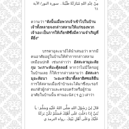
مِنْ عِنْدِ اللهِ مُبَارَكَةً طَيِّبَةً . سورة النور/ الآية
٦١
ความว่า
“ดังนั้นเมื่อพวกเจ้าเข้าไปในบ้าน
เจ้าทั้งหลายจงกล่าวสลามให้แก่ของพวก
เจ้าเอง เป็นการให้เกียรติซึ่งมีความจำเริญที่
ดียิ่ง”
บรรดาอุละมาอ์ได้นำเสนอว่า หากมี
คนอาศัยอยู่ในบ้านให้ทำการกล่าวสลาม
เหมือนปกติ เช่นกล่าวว่า
อัสสะลามุอะลัย
กุม วะเราะห์มะตุ้ลลอฮ์
หากว่าไม่มีใครอยู่
ในบ้านเลย ก็ให้เรากล่าวสลามว่า
อัสสะลา
มุอะลัยนา วะอะลาอิบาดิ้ลลาฮิศซอลิฮีน
การให้สลามเมื่อเข้าบ้านจะได้มาซึ่งบะรอกั
ตแก่ตัวผู้กล่าวและครอบครัวหรือผู้ร่วม
อาศัยในบ้านนั้น ท่านอะนัส ( ร ฏ ) เล่าว่า
قَالَ لِيْ رَسُوْلَ اللهِ صَلَّى اللهُ عَلَيْهِ وَسَلَّمَ : ياَ
بُنَيَّ إِذَا دَخَلْتَ عَلَى أَهْلِكَ فَسَلِّمْ تَكُنْ بَرَكَةٌ
عَلَيْكَ وَعَلَى أَهْلِ بَيْتِكَ . رواه الترمذ ي