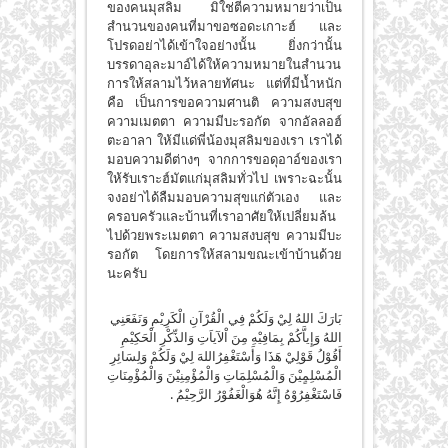
ของคนมุสลิม มิใช่ตีความหมายว่าเป็น
สำนวนของคนที่มาขอซอดะเกาะฮ์ และ
โปรดอย่าได้เข้าใจอย่างนั้น ยิ่งกว่านั้น
บรรดาอุละมาอ์ได้ให้ความหมายในสำนวน
การให้สลามไว้หลายทัศนะ แต่ที่มีน้ำหนัก
คือ เป็นการขอความศานติ ความสงบสุข
ความเมตตา ความมีบะรอกัต จากอัลลอฮ์
ตะอาลา ให้มีแด่พี่น้องมุสลิมของเรา เราได้
มอบความดีต่างๆ จากการขอดุอาอ์ของเรา
ให้รับเราะฮ์มัตแก่มุสลิมทั่วไป เพราะฉะนั้น
จงอย่าได้ลืมมอบความสุขแก่ตัวเอง และ
ครอบครัวและบ้านที่เราอาศัยให้เปลี่ยมล้น
ไปด้วยพระเมตตา ความสงบสุข ความมีบะ
รอกัต โดยการให้สลามขณะเข้าบ้านด้วย
นะครับ
بَارَكَ اللهُ لِيْ وَلَكُمْ فِي الْقُرْآنِ الْكَرِيْمِ وَنَفَعَنِي
اللهُ وَإِياَّكُمْ بِمَافِيْهِ مِنَ اْلآياَتِ وَالذِّكْرِ الْحَكِيْمِ
أَقُوْلُ قَوْلِيْ هَذَا وَأَسْتَغْفِرُاللهَ لِيْ وَلَكُمْ وَلِسَائِرِ
الْمُسْلِمٍيْنَ وَالْمُسْلِمَاتِ وَالْمُؤْمِنِيْنَ وَالْمُؤْمِنَاتِ
فَاسْتَغْفِرُوْهُ إِنَّهُ هُوَالْغَفُوْرُ الرَّحِيْمُ .