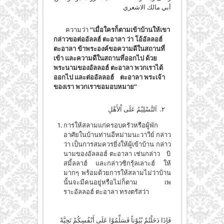
أبي مالك الاشعري
ความว่า
“เมื่อใครก็ตามเข้าบ้านให้เขา
กล่าวขอต่ออัลลฮ์ ตะอาลา ว่า โอ้อัลลอฮ์
ตะอาลา ข้าพระองค์ขอความดีในสถานที่
เข้า และความดีในสถานที่ออกไป ด้วย
พระนามของอัลลอฮ์ ตะอาลา พวกเราได้
ออกไป และต่ออัลลอฮ์ ตะอาลา พระเจ้า
ของเรา พวกเราขอมอบหมาย”
٢. اَلتَّسْلِيْمُ عَلَى اْلأَهْلِ
การให้สลามแก่ครอบครัวหรือผู้พัก
อาศัยในบ้านท่านอีหม่ามนะวาวีย์ กล่าว
ว่า เป็นการสมควรยิ่งให้ผู้เข้าบ้าน กล่าว
นามของอัลลอฮ์ ตะอาลา เช่นกล่าว บิ
สมิ้ลลาฮ์ และกล่าวซิกรุ้ลเลาะฮ์ ให้
มากๆ พร้อมด้วยการให้สลามไม่ว่าบ้าน
นั้นจะมีคนอยู่หรือไม่ก็ตาม เพ
ราะอัลลอฮ์ ตะอาลา ทรงตรัสว่า
فَإِذَا دَخَلْتُمْ بُيُوْتاً فَسَلِّمُوْا عَلَى أَنْفُسِكُمْ تَحِيَّةً