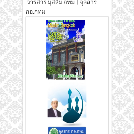
วารสาร มุสลิม กทม | จุลสาร
กอ.กทม