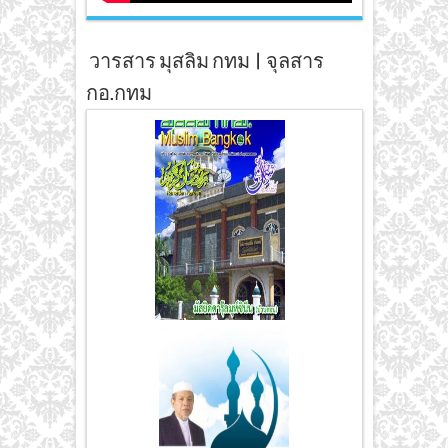
วารสาร มุสลิม กทม | จุลสาร
กอ.กทม