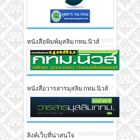
หนังสือพิมพ์มุสลิม กทม.นิวส์
หนังสือวารสารมุสลิม กทม.นิวส์
ลิงค์เว็บที่น่าสนใจ