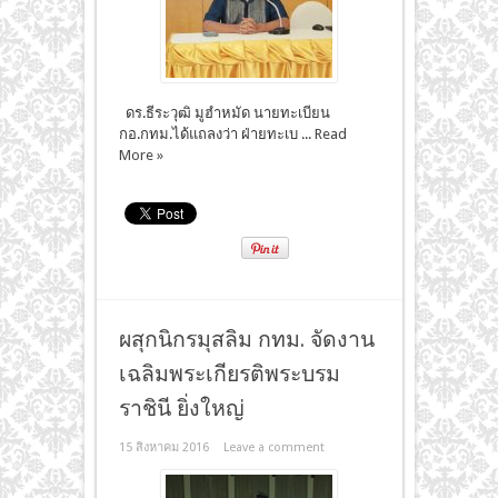
ดร.ธีระวุฒิ มูฮำหมัด นายทะเบียน
กอ.กทม.ได้แถลงว่า ฝ่ายทะเบ ...
Read
More »
ผสุกนิกรมุสลิม กทม. จัดงาน
เฉลิมพระเกียรติพระบรม
ราชินี ยิ่งใหญ่
15 สิงหาคม 2016
Leave a comment